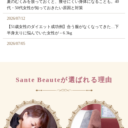
夏のむくみを放っておくと、痩せにくい身体になることも。40
代・50代女性が知っておきたい原因と対策
2026/07/12
【51歳女性のダイエット成功例】合う服がなくなってきた…下
半身太りに悩んでいた女性が－6.3kg
2026/07/05
40代になると急に肌が変わる理由｜シミ・たるみ・毛穴が気に
なり始めるのはなぜ？
2026/06/25
【7月1日デビュー】新人エステティシャン「はるちゃん」デビ
Sante Beauteが選ばれる理由
ューキャンペーン先行予約スタート！